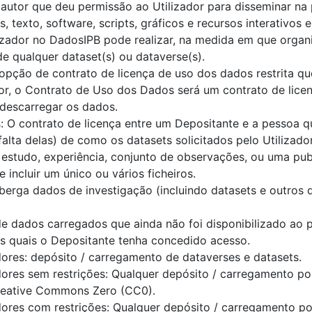
 autor que deu permissão ao Utilizador para disseminar na
 texto, software, scripts, gráficos e recursos interativos
izador no DadosIPB pode realizar, na medida em que organi
e qualquer dataset(s) ou dataverse(s).
opção de contrato de licença de uso dos dados restrita q
or, o Contrato de Uso dos Dados será um contrato de licen
descarregar os dados.
 O contrato de licença entre um Depositante e a pessoa q
 falta delas) de como os datasets solicitados pelo Utilizad
estudo, experiência, conjunto de observações, ou uma pu
incluir um único ou vários ficheiros.
lberga dados de investigação (incluindo datasets e outros
 dados carregados que ainda não foi disponibilizado ao pú
os quais o Depositante tenha concedido acesso.
dores: depósito / carregamento de dataverses e datasets.
dores sem restrições: Qualquer depósito / carregamento p
reative Commons Zero (CC0).
dores com restrições: Qualquer depósito / carregamento po