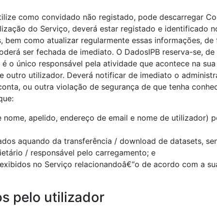
utilize como convidado não registado, pode descarregar Co
lização do Serviço, deverá estar registado e identificado
, bem como atualizar regularmente essas informações, de 
derá ser fechada de imediato. O DadosIPB reserva-se, de f
r é o único responsável pela atividade que acontece na su
 outro utilizador. Deverá notificar de imediato o administ
conta, ou outra violação de segurança de que tenha conhe
que:
e nome, apelido, endereço de email e nome de utilizador) 
ados aquando da transferência / download de datasets, se
ietário / responsável pelo carregamento; e
o exibidos no Serviço relacionandoâ€“o de acordo com a su
 pelo utilizador