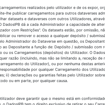
arregamentos realizados pelo utilizador e de os expor, org
e-lhe publicar carregamentos para outros dataverses admi
ilhar datasets e dataverses com outros Utilizadores, atra
O DadosIPB dá a cada Administrador a capacidade de altera
lizador com Restrições". Os datasets estão, por omissão, 
ublicar ou remover o acesso a qualquer depósito / submis
o Administrador do Dataverse em questão, os Depositant
ndo ao Depositante a função de: Depósito / submissão com 
údo ou os Carregamentos (depósitos) do Utilizador. O Dad
uer razão (incluindo, mas não se limitando a, receção de 
carregamento do Utilizador), ou por nenhuma destas anteri
sponsabilidade por qualquer Carregamento dos Utilizadore
; ii) declarações ou garantias feitas pelo Utilizador sobr
todo ou em parte, por qualquer causa.
 utilizador deve garantir que o mesmo está em conformida
 o DadosIPB tem o direito exclusivo de retirar o seu Car