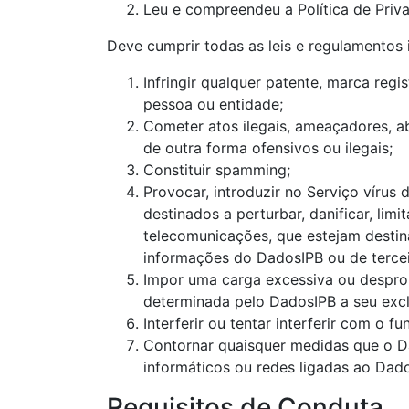
Leu e compreendeu a Política de Priv
Deve cumprir todas as leis e regulamentos i
Infringir qualquer patente, marca regi
pessoa ou entidade;
Cometer atos ilegais, ameaçadores, ab
de outra forma ofensivos ou ilegais;
Constituir spamming;
Provocar, introduzir no Serviço vírus
destinados a perturbar, danificar, li
telecomunicações, que estejam destina
informações do DadosIPB ou de tercei
Impor uma carga excessiva ou desprop
determinada pelo DadosIPB a seu exclu
Interferir ou tentar interferir com 
Contornar quaisquer medidas que o Dad
informáticos ou redes ligadas ao Dado
Requisitos de Conduta