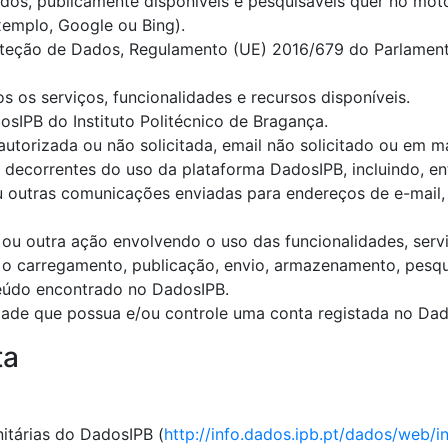
ados, publicamente disponíveis e pesquisáveis quer no mo
xemplo, Google ou Bing).
teção de Dados, Regulamento (UE) 2016/679 do Parlamento
s os serviços, funcionalidades e recursos disponíveis.
osIPB do Instituto Politécnico de Bragança.
utorizada ou não solicitada, email não solicitado ou em 
 decorrentes do uso da plataforma DadosIPB, incluindo, en
ou outras comunicações enviadas para endereços de e-mail
ou outra ação envolvendo o uso das funcionalidades, servi
o carregamento, publicação, envio, armazenamento, pesquisa
teúdo encontrado no DadosIPB.
idade que possua e/ou controle uma conta registada no Dad
ta
tárias do DadosIPB (
http://info.dados.ipb.pt/dados/web/