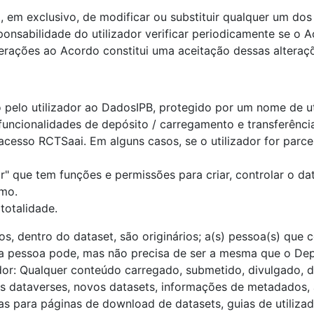
o, em exclusivo, de modificar ou substituir qualquer um d
ponsabilidade do utilizador verificar periodicamente se o 
terações ao Acordo constitui uma aceitação dessas alteraç
pelo utilizador ao DadosIPB, protegido por um nome de uti
funcionalidades de depósito / carregamento e transferênci
cesso RCTSaai. Em alguns casos, se o utilizador for parce
r" que tem funções e permissões para criar, controlar o da
smo.
totalidade.
s, dentro do dataset, são originários; a(s) pessoa(s) que 
a pessoa pode, mas não precisa de ser a mesma que o Dep
or: Qualquer conteúdo carregado, submetido, divulgado, di
os dataverses, novos datasets, informações de metadados,
as para páginas de download de datasets, guias de utilizad