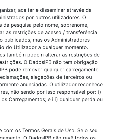
anizar, aceitar e disseminar através da
nistrados por outros utilizadores. O
vés da pesquisa pelo nome, sobrenome,
r as restrições de acesso / transferência
não publicados, mas os Administradores
são do Utilizador a qualquer momento.
es também podem alterar as restrições de
restrições. O DadosIPB não tem obrigação
osIPB pode remover qualquer carregamento
reclamações, alegações de terceiros ou
ormente anunciadas. O utilizador reconhece
s, não sendo por isso responsável por: i)
e os Carregamentos; e iii) qualquer perda ou
de com os Termos Gerais de Uso. Se o seu
regamento. O DadosIPB não revê todos os