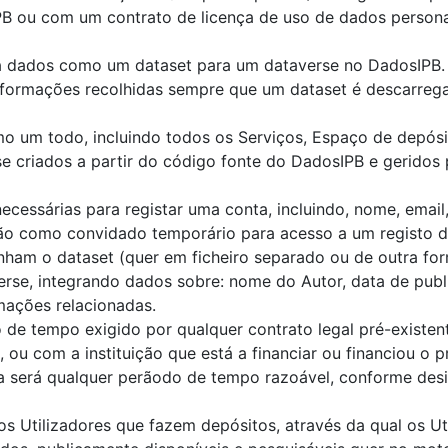
B ou com um contrato de licença de uso de dados persona
ita dados como um dataset para um dataverse no DadosIPB.
formações recolhidas sempre que um dataset é descarregado
o um todo, incluindo todos os Serviços, Espaço de depósit
se criados a partir do código fonte do DadosIPB e geridos
cessárias para registar uma conta, incluindo, nome, email, 
ão como convidado temporário para acesso a um registo d
m o dataset (quer em ficheiro separado ou de outra forma
erse, integrando dados sobre: nome do Autor, data de publ
mações relacionadas.
 de tempo exigido por qualquer contrato legal pré-existen
ou com a instituição que está a financiar ou financiou o p
ria será qualquer perãodo de tempo razoável, conforme de
os Utilizadores que fazem depósitos, através da qual os U